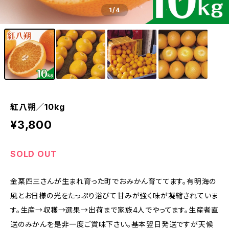
1
/4
紅八朔／10kg
¥3,800
SOLD OUT
金栗四三さんが生まれ育った町でおみかん育ててます。有明海の
風とお日様の光をたっぷり浴びて甘みが強く味が凝縮されていま
す。生産→収穫→選果→出荷まで家族4人でやってます。生産者直
送のみかんを是非一度ご賞味下さい。基本翌日発送ですが天候